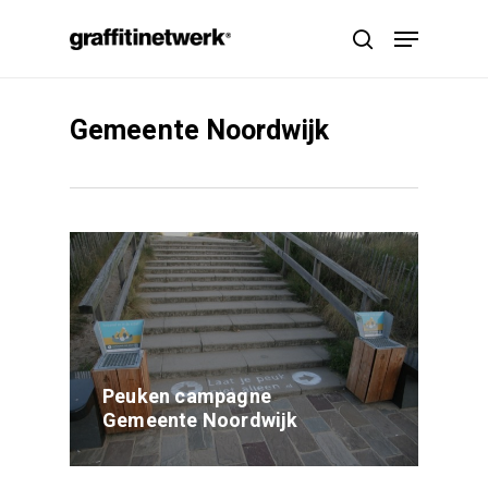
Skip
Menu
to
search
main
content
Gemeente Noordwijk
Peuken campagne
Gemeente Noordwijk