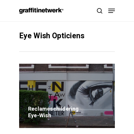
Skip
Menu
to
search
main
content
Eye Wish Opticiens
Reclameschildering
Eye-Wish