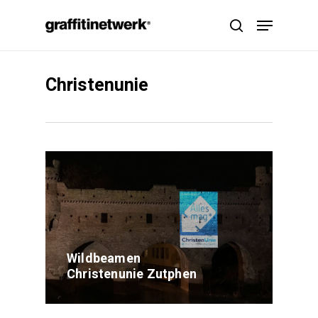
Skip
Menu
to
search
main
content
Christenunie
Wildbeamen
Christenunie Zutphen