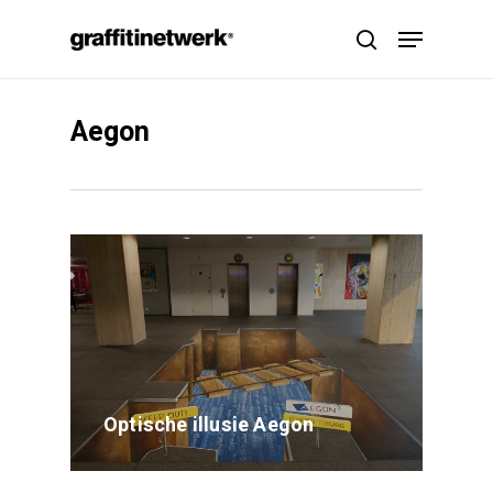
Skip
Menu
to
search
main
content
Aegon
Optische illusie Aegon